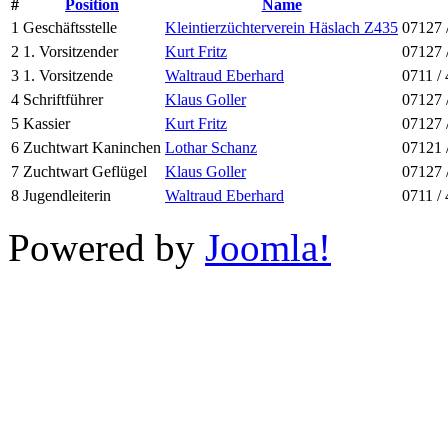
#
Position
Name
1
Geschäftsstelle
Kleintierzüchterverein Häslach Z435
07127 
2
1. Vorsitzender
Kurt Fritz
07127 
3
1. Vorsitzende
Waltraud Eberhard
0711 /
4
Schriftführer
Klaus Goller
07127 
5
Kassier
Kurt Fritz
07127 
6
Zuchtwart Kaninchen
Lothar Schanz
07121 
7
Zuchtwart Geflügel
Klaus Goller
07127 
8
Jugendleiterin
Waltraud Eberhard
0711 /
Powered by
Joomla!