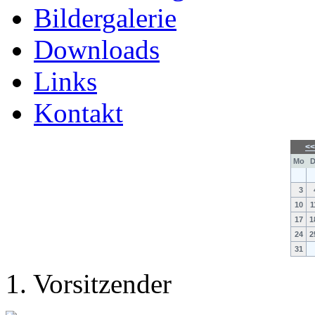
Bildergalerie
Downloads
Links
Kontakt
<
Mo
D
3
10
1
17
1
24
2
31
1. Vorsitzender